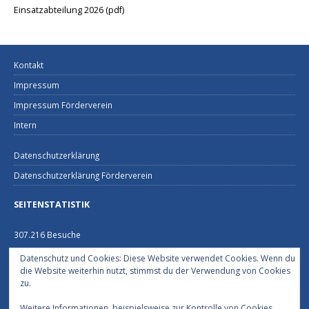
Einsatzabteilung 2026 (pdf)
Kontakt
Impressum
Impressum Förderverein
Intern
Datenschutzerklärung
Datenschutzerklärung Förderverein
SEITENSTATISTIK
307.216 Besuche
Datenschutz und Cookies: Diese Website verwendet Cookies. Wenn du
FEUERWEHRHAUS NECKARGEMÜND
die Website weiterhin nutzt, stimmst du der Verwendung von Cookies
zu.
Schützenhausstraße 2
69151 Neckargemünd
Weitere Informationen, beispielsweise zur Kontrolle von Cookies,