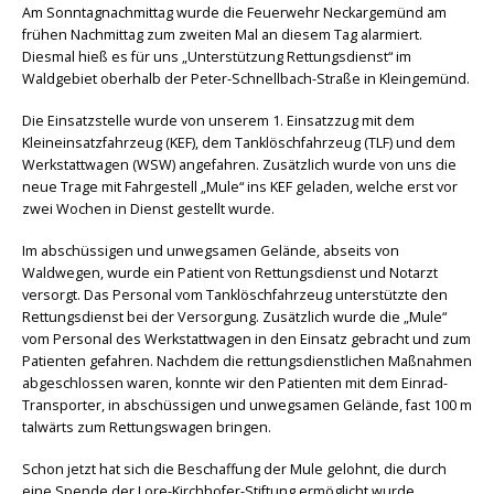
Am Sonntagnachmittag wurde die Feuerwehr Neckargemünd am
frühen Nachmittag zum zweiten Mal an diesem Tag alarmiert.
Diesmal hieß es für uns „Unterstützung Rettungsdienst“ im
Waldgebiet oberhalb der Peter-Schnellbach-Straße in Kleingemünd.
Die Einsatzstelle wurde von unserem 1. Einsatzzug mit dem
Kleineinsatzfahrzeug (KEF), dem Tanklöschfahrzeug (TLF) und dem
Werkstattwagen (WSW) angefahren. Zusätzlich wurde von uns die
neue Trage mit Fahrgestell „Mule“ ins KEF geladen, welche erst vor
zwei Wochen in Dienst gestellt wurde.
Im abschüssigen und unwegsamen Gelände, abseits von
Waldwegen, wurde ein Patient von Rettungsdienst und Notarzt
versorgt. Das Personal vom Tanklöschfahrzeug unterstützte den
Rettungsdienst bei der Versorgung. Zusätzlich wurde die „Mule“
vom Personal des Werkstattwagen in den Einsatz gebracht und zum
Patienten gefahren. Nachdem die rettungsdienstlichen Maßnahmen
abgeschlossen waren, konnte wir den Patienten mit dem Einrad-
Transporter, in abschüssigen und unwegsamen Gelände, fast 100 m
talwärts zum Rettungswagen bringen.
Schon jetzt hat sich die Beschaffung der Mule gelohnt, die durch
eine Spende der Lore-Kirchhofer-Stiftung ermöglicht wurde.