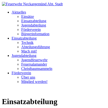
Aktuelles
Einsätze
Einsatzabteilung
Jugendabteilung
Förderverein
Bürgerinformation
Einsatzabteilung
Technik
Abteilungsführung
Mach mit!
Jugendabteilung
Jugendfeuerwehr
Feuersalamander
Christbaumsammeln
Förderverein
Über uns
Mitglied werden!
Einsatzabteilung