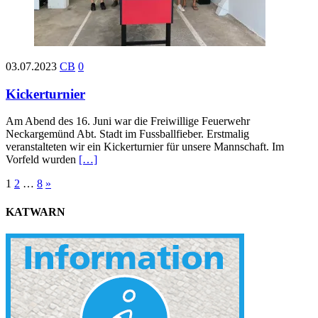
03.07.2023
CB
0
Kickerturnier
Am Abend des 16. Juni war die Freiwillige Feuerwehr
Neckargemünd Abt. Stadt im Fussballfieber. Erstmalig
veranstalteten wir ein Kickerturnier für unsere Mannschaft. Im
Vorfeld wurden
[…]
Seitennummerierung
1
2
…
8
»
der
KATWARN
Beiträge