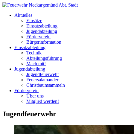
Aktuelles
Einsätze
Einsatzabteilung
Jugendabteilung
Förderverein
Bürgerinformation
Einsatzabteilung
Technik
Abteilungsführung
Mach mit!
Jugendabteilung
Jugendfeuerwehr
Feuersalamander
Christbaumsammeln
Förderverein
Über uns
Mitglied werden!
Jugendfeuerwehr