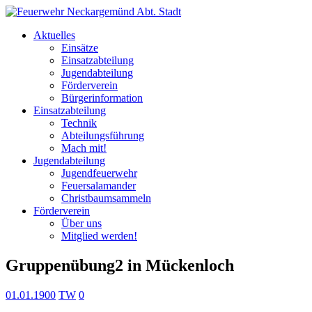
Aktuelles
Einsätze
Einsatzabteilung
Jugendabteilung
Förderverein
Bürgerinformation
Einsatzabteilung
Technik
Abteilungsführung
Mach mit!
Jugendabteilung
Jugendfeuerwehr
Feuersalamander
Christbaumsammeln
Förderverein
Über uns
Mitglied werden!
Gruppenübung2 in Mückenloch
01.01.1900
TW
0