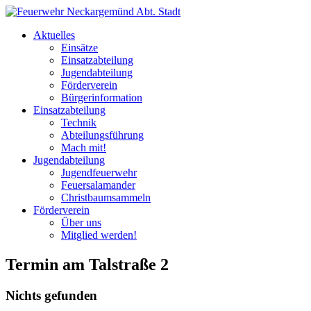
Aktuelles
Einsätze
Einsatzabteilung
Jugendabteilung
Förderverein
Bürgerinformation
Einsatzabteilung
Technik
Abteilungsführung
Mach mit!
Jugendabteilung
Jugendfeuerwehr
Feuersalamander
Christbaumsammeln
Förderverein
Über uns
Mitglied werden!
Termin am
Talstraße 2
Nichts gefunden