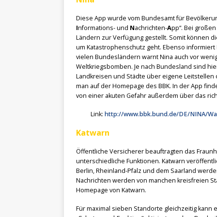
Diese App wurde vom Bundesamt für Bevölkerungs
I
nformations- und
N
achrichten-
A
pp“. Bei große
Ländern zur Verfügung gestellt. Somit können d
um Katastrophenschutz geht. Ebenso informiert 
vielen Bundesländern warnt Nina auch vor wenige
Weltkriegsbomben. Je nach Bundesland sind hier 
Landkreisen und Städte über eigene Leitstellen 
man auf der Homepage des BBK. In der App findet
von einer akuten Gefahr außerdem über das richt
Link:
http://www.bbk.bund.de/DE/NINA/Wa
Katwarn
Öffentliche Versicherer beauftragten das Fraunho
unterschiedliche Funktionen. Katwarn veröffent
Berlin, Rheinland-Pfalz und dem Saarland werde
Nachrichten werden von manchen kreisfreien Stä
Homepage von Katwarn.
Für maximal sieben Standorte gleichzeitig kan