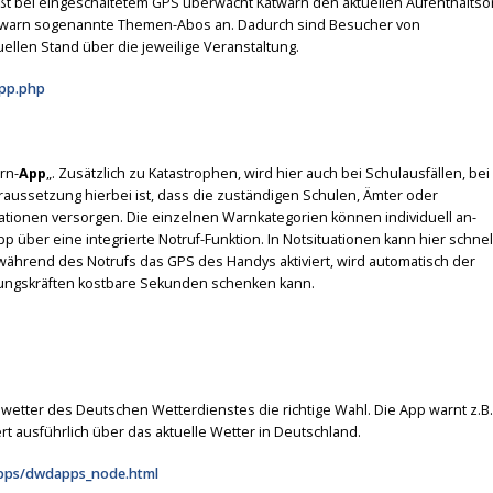
ißt bei eingeschaltetem GPS überwacht Katwarn den aktuellen Aufenthaltso
Katwarn sogenannte Themen-Abos an. Dadurch sind Besucher von
ellen Stand über die jeweilige Veranstaltung.
app.php
rn-
App
„. Zusätzlich zu Katastrophen, wird hier auch bei Schulausfällen, bei
ussetzung hierbei ist, dass die zuständigen Schulen, Ämter oder
ationen versorgen. Die einzelnen Warnkategorien können individuell an-
 über eine integrierte Notruf-Funktion. In Notsituationen kann hier schnel
während des Notrufs das GPS des Handys aktiviert, wird automatisch der
ttungskräften kostbare Sekunden schenken kann.
wetter des Deutschen Wetterdienstes die richtige Wahl. Die App warnt z.B.
rt ausführlich über das aktuelle Wetter in Deutschland.
apps/dwdapps_node.html