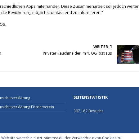
terschiedlichen Apps miteinander. Diese Zusammenarbeit soll jedoch weiter
 die Bevölkerung möglichst umfassend zu informieren.“
iOS.
WEITER
s
Privater Rauchmelder im 4. OG löst aus
SEITENSTATISTIK
nschutzerklärung
nschutzerklärung Förderverein
307.162 Besuche
Website weiterhin nutzt, stimmst du der Verwendung von Cookies zu.