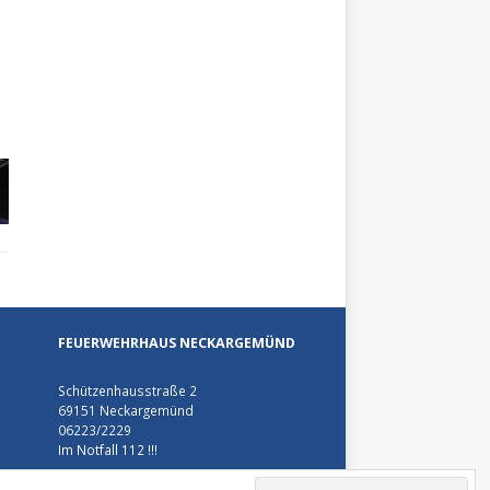
FEUERWEHRHAUS NECKARGEMÜND
Schützenhausstraße 2
69151 Neckargemünd
06223/2229
Im Notfall 112 !!!