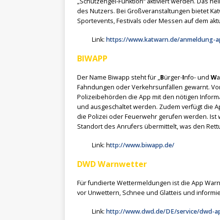
„Schutzengel-Funktion“ aktiviert werden. Das he
des Nutzers. Bei Großveranstaltungen bietet 
Sportevents, Festivals oder Messen auf dem aktu
Link:
https://www.katwarn.de/anmeldung-
BIWAPP
Der Name Biwapp steht für „
B
ürger-
I
nfo- und
W
a
Fahndungen oder Verkehrsunfällen gewarnt. Vora
Polizeibehörden die App mit den nötigen Inform
und ausgeschaltet werden. Zudem verfügt die App
die Polizei oder Feuerwehr gerufen werden. Ist 
Standort des Anrufers übermittelt, was den Re
Link: h
ttp://www.biwapp.de/
DWD Warnwetter
Für fundierte Wettermeldungen ist die App Warn
vor Unwettern, Schnee und Glatteis und informie
Link:
http://www.dwd.de/DE/service/dwd-