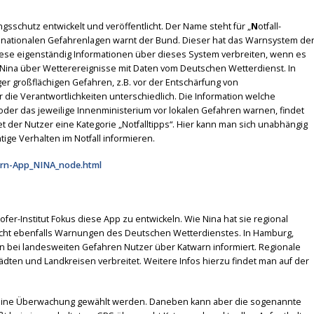
schutz entwickelt und veröffentlicht. Der Name steht für „
N
otfall-
n nationalen Gefahrenlagen warnt der Bund. Dieser hat das Warnsystem de
iese eigenständig Informationen über dieses System verbreiten, wenn es
Nina über Wetterereignisse mit Daten vom Deutschen Wetterdienst. In
r großflächigen Gefahren, z.B. vor der Entschärfung von
die Verantwortlichkeiten unterschiedlich. Die Information welche
oder das jeweilige Innenministerium vor lokalen Gefahren warnen, findet
 der Nutzer eine Kategorie „Notfalltipps“. Hier kann man sich unabhängig
ige Verhalten im Notfall informieren.
rn-App_NINA_node.html
fer-Institut Fokus diese App zu entwickeln. Wie Nina hat sie regional
licht ebenfalls Warnungen des Deutschen Wetterdienstes. In Hamburg,
n bei landesweiten Gefahren Nutzer über Katwarn informiert. Regionale
dten und Landkreisen verbreitet. Weitere Infos hierzu findet man auf der
n eine Überwachung gewählt werden. Daneben kann aber die sogenannte