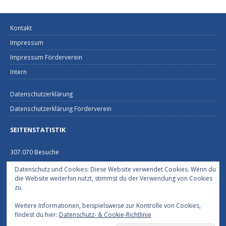
Kontakt
Impressum
Impressum Förderverein
Intern
Datenschutzerklärung
Datenschutzerklärung Förderverein
SEITENSTATISTIK
307.070 Besuche
Datenschutz und Cookies: Diese Website verwendet Cookies. Wenn du
FEUERWEHRHAUS NECKARGEMÜND
die Website weiterhin nutzt, stimmst du der Verwendung von Cookies
zu.
Schützenhausstraße 2
69151 Neckargemünd
Weitere Informationen, beispielsweise zur Kontrolle von Cookies,
06223/2229
findest du hier:
Datenschutz- & Cookie-Richtlinie
Im Notfall 112 !!!