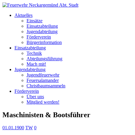
Aktuelles
Einsätze
Einsatzabteilung
Jugendabteilung
Förderverein
Bürgerinformation
Einsatzabteilung
Technik
Abteilungsführung
Mach mit!
Jugendabteilung
Jugendfeuerwehr
Feuersalamander
Christbaumsammeln
Förderverein
Über uns
Mitglied werden!
Maschinisten & Bootsführer
01.01.1900
TW
0