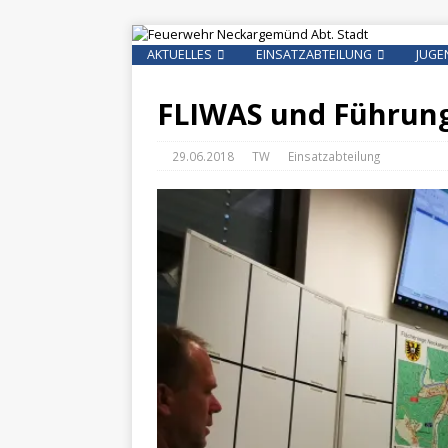
AKTUELLES
EINSATZABTEILUNG
JUGE
FLIWAS und Führun
29.06.2018
TW
Einsatzabteilung