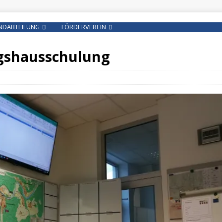
NDABTEILUNG
FÖRDERVEREIN
gshausschulung