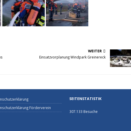
WEITER
us
Einsatzvorplanung Windpark Greinereck
SEITENSTATISTIK
nschutzerklärung
nschutzerklärung Förderverein
307.133 Besuche