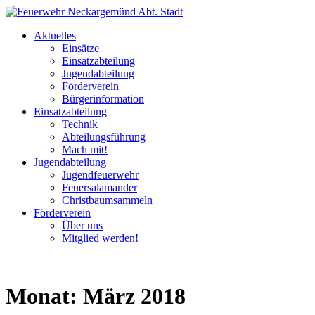
Aktuelles
Einsätze
Einsatzabteilung
Jugendabteilung
Förderverein
Bürgerinformation
Einsatzabteilung
Technik
Abteilungsführung
Mach mit!
Jugendabteilung
Jugendfeuerwehr
Feuersalamander
Christbaumsammeln
Förderverein
Über uns
Mitglied werden!
Monat:
März 2018