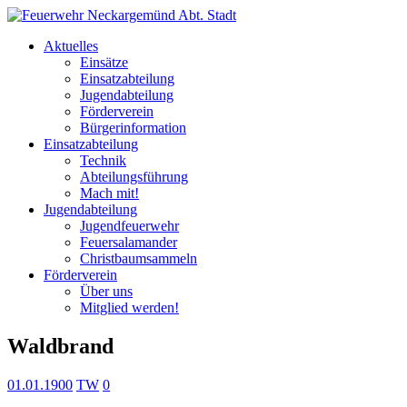
Aktuelles
Einsätze
Einsatzabteilung
Jugendabteilung
Förderverein
Bürgerinformation
Einsatzabteilung
Technik
Abteilungsführung
Mach mit!
Jugendabteilung
Jugendfeuerwehr
Feuersalamander
Christbaumsammeln
Förderverein
Über uns
Mitglied werden!
Waldbrand
01.01.1900
TW
0