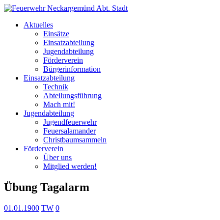
Aktuelles
Einsätze
Einsatzabteilung
Jugendabteilung
Förderverein
Bürgerinformation
Einsatzabteilung
Technik
Abteilungsführung
Mach mit!
Jugendabteilung
Jugendfeuerwehr
Feuersalamander
Christbaumsammeln
Förderverein
Über uns
Mitglied werden!
Übung Tagalarm
01.01.1900
TW
0