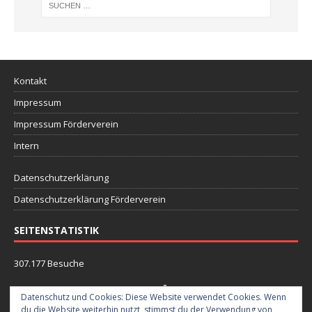
Kontakt
Impressum
Impressum Förderverein
Intern
Datenschutzerklärung
Datenschutzerklärung Förderverein
SEITENSTATISTIK
307.177 Besuche
FEUERWEHRHAUS NECKARGEMÜND
Datenschutz und Cookies: Diese Website verwendet Cookies. Wenn
du die Website weiterhin nutzt, stimmst du der Verwendung von