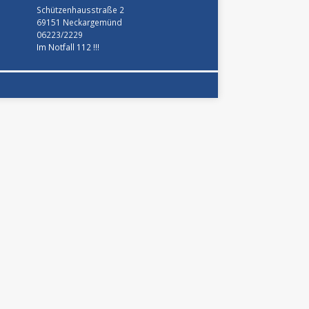
Schützenhausstraße 2
69151 Neckargemünd
06223/2229
Im Notfall 112 !!!