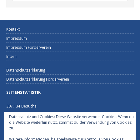
Kontakt
Impressum
Impressum Förderverein
Intern
Datenschutzerklärung
Datenschutzerklärung Förderverein
SEITENSTATISTIK
307.134 Besuche
Datenschutz und Cookies: Diese Website verwendet Cookies. Wenn du
FEUERWEHRHAUS NECKARGEMÜND
die Website weiterhin nutzt, stimmst du der Verwendung von Cookies
zu.
Schützenhausstraße 2
69151 Neckargemünd
Weitere Informationen, beispielsweise zur Kontrolle von Cookies,