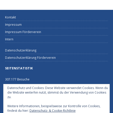
Kontakt
Impressum
Impressum Förderverein
Intern
Datenschutzerklärung
Datenschutzerklärung Förderverein
SEITENSTATISTIK
307.177 Besuche
Datenschutz und Cookies: Diese Website verwendet Cookies. Wenn du
FEUERWEHRHAUS NECKARGEMÜND
die Website weiterhin nutzt, stimmst du der Verwendung von Cookies
zu.
Schützenhausstraße 2
69151 Neckargemünd
Weitere Informationen, beispielsweise zur Kontrolle von Cookies,
06223/2229
findest du hier:
Datenschutz- & Cookie-Richtlinie