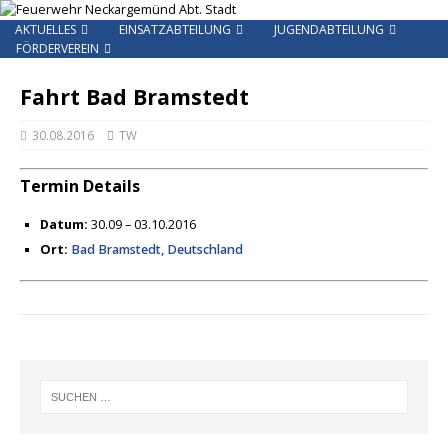
AKTUELLES
EINSATZABTEILUNG
JUGENDABTEILUNG
FÖRDERVEREIN
Fahrt Bad Bramstedt
30.08.2016
TW
Termin Details
Datum:
30.09
–
03.10.2016
Ort:
Bad Bramstedt, Deutschland