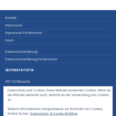
Kontakt
Impressum
Impressum Förderverein
Intern
Datenschutzerklärung
Datenschutzerklärung Förderverein
SEITENSTATISTIK
307.143 Besuche
Datenschutz und Cookies: Diese Website verwendet Cookies. Wenn du
FEUERWEHRHAUS NECKARGEMÜND
die Website weiterhin nutzt, stimmst du der Verwendung von Cookies
zu.
Schützenhausstraße 2
69151 Neckargemünd
Weitere Informationen, beispielsweise zur Kontrolle von Cookies,
06223/2229
findest du hier:
Datenschutz- & Cookie-Richtlinie