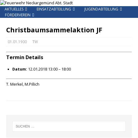
AKTUELLES
EINSATZABTEILUNG
JUGENDABTEILUNG
FÖRDERVEREIN
Christbaumsammelaktion JF
01.01.1900
TW
Termin Details
Datum:
12.01.2018 13:00
–
18:00
T. Merkel, M.Pillich