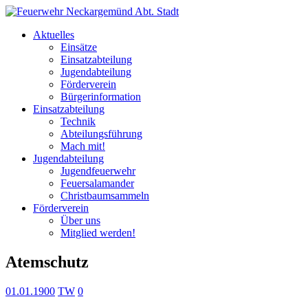
Aktuelles
Einsätze
Einsatzabteilung
Jugendabteilung
Förderverein
Bürgerinformation
Einsatzabteilung
Technik
Abteilungsführung
Mach mit!
Jugendabteilung
Jugendfeuerwehr
Feuersalamander
Christbaumsammeln
Förderverein
Über uns
Mitglied werden!
Atemschutz
01.01.1900
TW
0