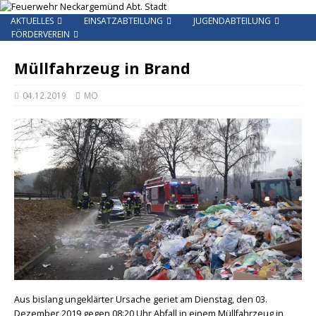
AKTUELLES
EINSATZABTEILUNG
JUGENDABTEILUNG
FÖRDERVEREIN
Müllfahrzeug in Brand
04.12.2019
MO
Aus bislang ungeklärter Ursache geriet am Dienstag, den 03.
Dezember 2019 gegen 08:20 Uhr Abfall in einem Müllfahrzeug in