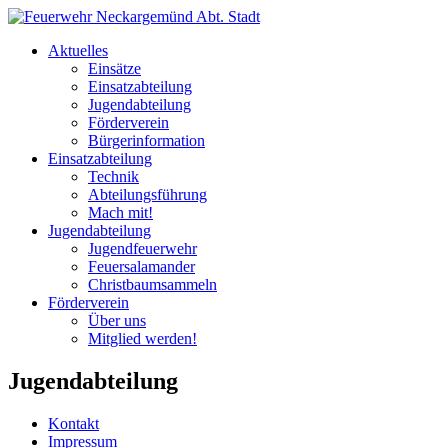
Aktuelles
Einsätze
Einsatzabteilung
Jugendabteilung
Förderverein
Bürgerinformation
Einsatzabteilung
Technik
Abteilungsführung
Mach mit!
Jugendabteilung
Jugendfeuerwehr
Feuersalamander
Christbaumsammeln
Förderverein
Über uns
Mitglied werden!
Jugendabteilung
Kontakt
Impressum